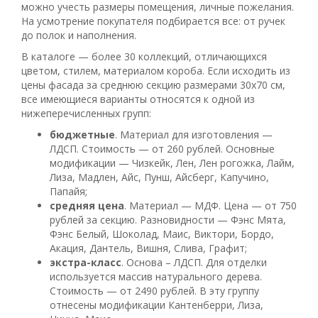
можно учесть размеры помещения, личные пожелания.
На усмотрение покупателя подбирается все: от ручек
до полок и наполнения.
В каталоге — более 30 коллекций, отличающихся
цветом, стилем, материалом короба. Если исходить из
цены фасада за среднюю секцию размерами 30х70 см,
все имеющиеся варианты относятся к одной из
нижеперечисленных групп:
бюджетные
. Материал для изготовления —
ЛДСП. Стоимость — от 260 рублей. Основные
модификации — Чизкейк, Лен, Лен рогожка, Лайм,
Лиза, Мадлен, Айс, Пунш, Айсберг, Капучино,
Папайя;
средняя цена
. Материал — МДФ. Цена — от 750
рублей за секцию. Разновидности — Фэнс Мята,
Фэнс Белый, Шоколад, Маис, Виктори, Бордо,
Акация, Дантель, Вишня, Слива, Графит;
экстра-класс
. Основа – ЛДСП. Для отделки
используется массив натурального дерева.
Стоимость — от 2490 рублей. В эту группу
отнесены модификации Кантенберри, Лиза,